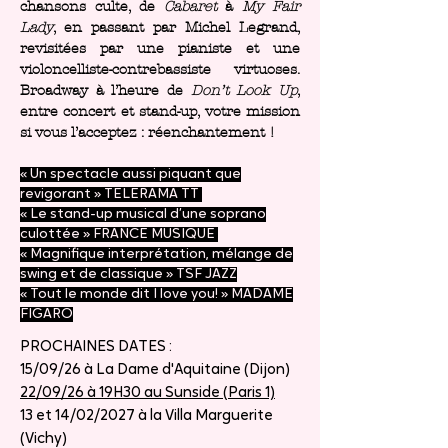
chansons culte, de
Cabaret
à
My Fair
Lady
, en passant par Michel Legrand,
revisitées par une pianiste et une
violoncelliste-contrebassiste virtuoses.
Broadway à l’heure de
Don’t Look Up
,
entre concert et stand-up, votre mission
si vous l’acceptez : réenchantement !
« Un spectacle aussi piquant que
revigorant » TELERAMA TT
« Le stand-up musical d’une soprano
culottée » FRANCE MUSIQUE
« Magnifique interprétation, mélange de
swing et de classique » TSF JAZZ
« Tout le monde dit I love you! » MADAME
FIGARO
PROCHAINES DATES :
15/09/26 à La Dame d'Aquitaine (Dijon)
22/09/26 à 19H30 au Sunside (Paris 1)
13 et 14/02/2027 à la Villa Marguerite
(Vichy)