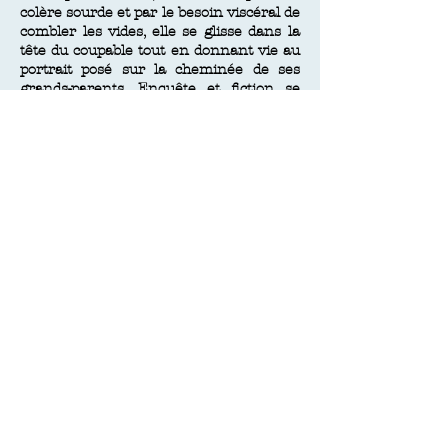
colère sourde et par le besoin viscéral de
combler les vides, elle
se glisse dans la
tête du coupable tout en donnant vie au
portrait posé
sur la cheminée de ses
grands-parents. Enquête et fiction se
mêlent, nous rappelant qu’il n’est jamais
trop tard pour renverser la nuit. Procès
et résurrection littéraires à la fois,
Renverser la nuit explore
avec finesse
et pudeur les différents visages de la
culpabilité, et dessine celui d’un jeune
homme oublié.
« Rencontre transgénérationnelle et
littéraire aboutie » ELLE
« Une passionnante contre-enquête »
AVANTAGES
"Un récit délicat et habité"
PSYCHOLOGIES MAGAZINE
Découvrir