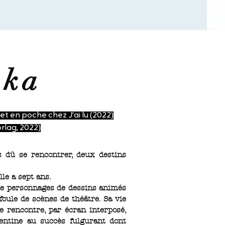
hka
et en poche chez J'ai lu (2022)
rlag, 2022)
 dû se rencontrer, deux destins
lle a sept ans.
de personnages de dessins animés
foule de scènes de théâtre. Sa vie
e rencontre, par écran interposé,
rgentine au succès fulgurant dont