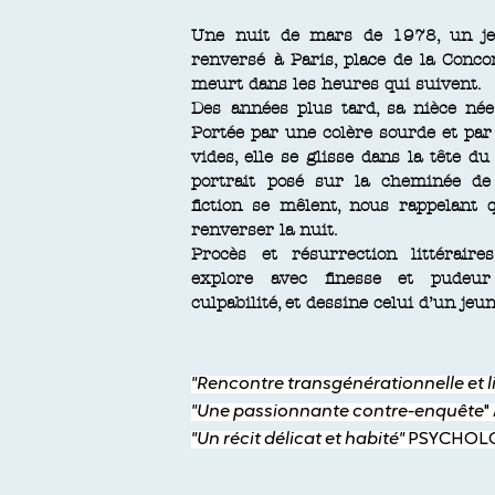
Une nuit de mars de 1978, un j
renversé à
Paris, place de la Concor
meurt dans les heures qui suivent.
Des années plus tard, sa nièce née
Portée
par une colère sourde et par
vides, elle
se glisse dans la tête d
portrait posé
sur la cheminée de 
fiction se mêlent,
nous rappelant q
renverser la nuit.
Procès et résurrection littérair
explore
avec finesse et pudeur
culpabilité,
et dessine celui d’un je
"Rencontre transgénérationnelle et li
"Une passionnante contre-enquête
"
"Un récit délicat et habité"
PSYCHOLO