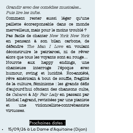
Grandir avec des comédies musicales...
Puis lire les infos.
Comment rester aussi léger qu’une
paillette écoresponsable dans ce monde
merveilleux, mais pour le moins troublé ?
Pas facile de chanter
New York New York
en pensant à son bilan carbone, de
défendre
The Man I Love
en voulant
déconstruire le patriarcat, ni de rêver
alors que tous les voyants sont au rouge…
Nourrie aux happy endings, une
chanteuse interroge l’époque avec
humour, swing et lucidité. Éco-anxiété,
rêve américain à bout de souffle, fragilité
de la culture, féminisme : les grands défis
d’aujourd’hui côtoient des chansons culte,
de
Cabaret
à
My Fair Lady
en passant par
Michel Legrand, revisitées par une pianiste
et une violoncelliste-contrebassiste
virtuoses.
Prochaines dates :
15/09/26 à La Dame d'Aquitaine (Dijon)