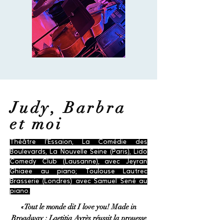
Judy, Barbra
et moi
Théâtre l'Essaion, La Comédie des
Boulevards, La Nouvelle Seine (Paris), Lido
Comedy Club (Lausanne), avec Jeyran
Ghiaee au piano; Toulouse Lautrec
Brasserie (Londres) avec Samuel Sené au
piano.
«
Tout le monde dit I love you! Made in
Broadway : Laetitia Ayrès réussit la prouesse